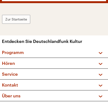
Zur Startseite
Entdecken Sie Deutschlandfunk Kultur
Programm
Vorschau und Rückschau
Hören
Sendungen und Podcasts
Livestream
Service
Musikliste
Frequenzen (UKW + DAB+)
FAQ
Kontakt
Kakadu – Das Kinderprogramm
Apps
Archiv
Hörerservice
Über uns
Newsletter
Social Media
Deutschlandradio
RSS