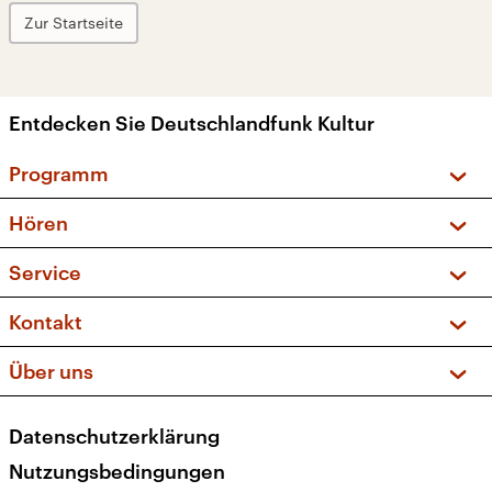
Zur Startseite
Entdecken Sie Deutschlandfunk Kultur
Programm
Vorschau und Rückschau
Hören
Sendungen und Podcasts
Livestream
Service
Musikliste
Frequenzen (UKW + DAB+)
FAQ
Kontakt
Kakadu – Das Kinderprogramm
Apps
Archiv
Hörerservice
Über uns
Newsletter
Social Media
Deutschlandradio
RSS
Datenschutzerklärung
Presse
Veranstaltungen
Nutzungsbedingungen
Karriere