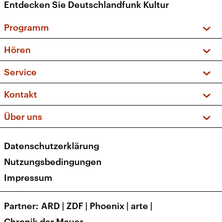
Entdecken Sie Deutschlandfunk Kultur
Programm
Vorschau und Rückschau
Hören
Sendungen und Podcasts
Livestream
Service
Musikliste
Frequenzen (UKW + DAB+)
FAQ
Kontakt
Kakadu – Das Kinderprogramm
Apps
Archiv
Hörerservice
Über uns
Newsletter
Social Media
Deutschlandradio
RSS
Datenschutzerklärung
Presse
Veranstaltungen
Nutzungsbedingungen
Karriere
Impressum
Transparenz
Korrekturen und Richtigstellungen
Partner
ARD
|
ZDF
|
Phoenix
|
arte
|
Barrierefreiheit
Chronik der Mauer