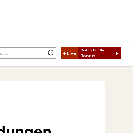
Seit
15:05
Uhr
Live
Tonart
idungen