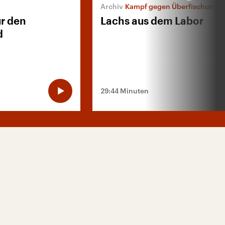
Kampf gegen Überfischung
ür den
Lachs aus dem Labor
d
29:44 Minuten