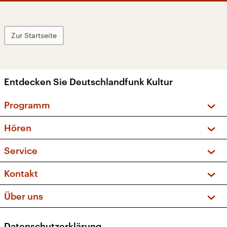
Zur Startseite
Entdecken Sie Deutschlandfunk Kultur
Programm
Vorschau und Rückschau
Hören
Sendungen und Podcasts
Livestream
Service
Musikliste
Frequenzen (UKW + DAB+)
FAQ
Kontakt
Kakadu – Das Kinderprogramm
Apps
Archiv
Hörerservice
Über uns
Newsletter
Social Media
Deutschlandradio
RSS
Datenschutzerklärung