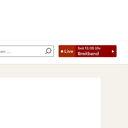
Seit
13:05
Uhr
Live
Breitband