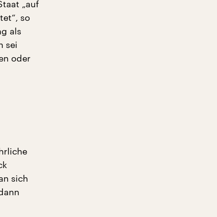
taat „auf
tet“, so
ng als
n sei
men oder
hrliche
ck
an sich
 dann