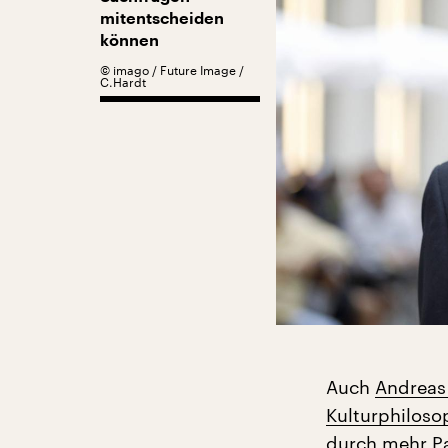
mitentscheiden
können
©
imago / Future Image /
C.Hardt
Auch
Andreas
Kulturphilosop
durch mehr Par