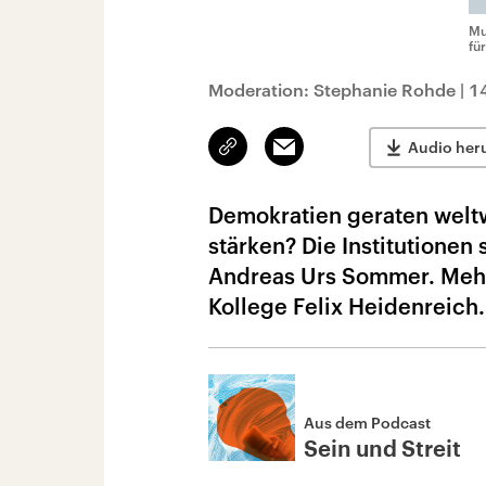
Mu
fü
Moderation: Stephanie Rohde
|
1
Link
Email
Audio her
kopieren/teilen
Demokratien geraten weltw
stärken? Die Institutionen 
Andreas Urs Sommer. Mehr
Kollege Felix Heidenreich.
Aus dem Podcast
Sein und Streit