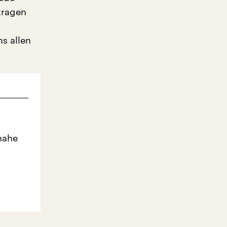
tragen
ns allen
nahe