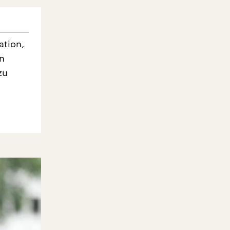
ation,
n
zu