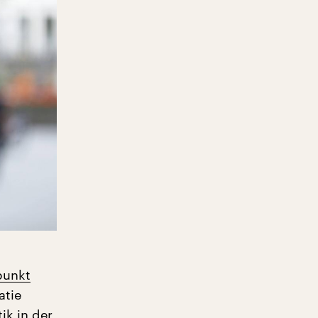
punkt
atie
ik in der