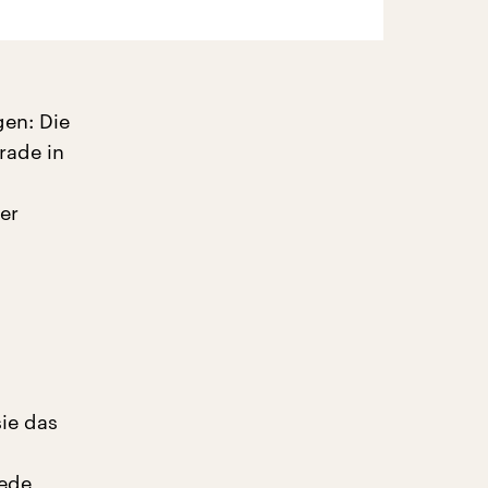
en: Die
rade in
er
ie das
jede