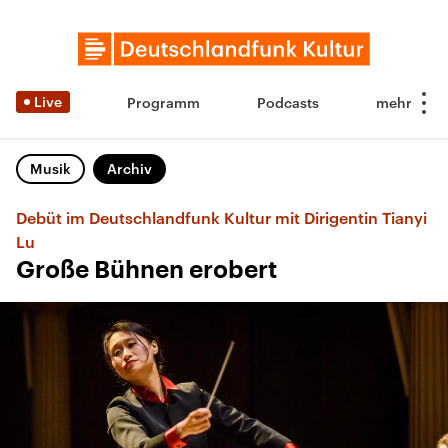
Live
Programm
Podcasts
Musik
Archiv
Debüt im Deutschlandfunk Kultur mit Dirigentin Tianyi
Lu
Große Bühnen erobert