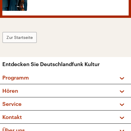
Zur Startseite
Entdecken Sie Deutschlandfunk Kultur
Programm
Vorschau und Rückschau
Hören
Sendungen und Podcasts
Livestream
Service
Musikliste
Frequenzen (UKW + DAB+)
FAQ
Kontakt
Kakadu – Das Kinderprogramm
Apps
Archiv
Hörerservice
Über uns