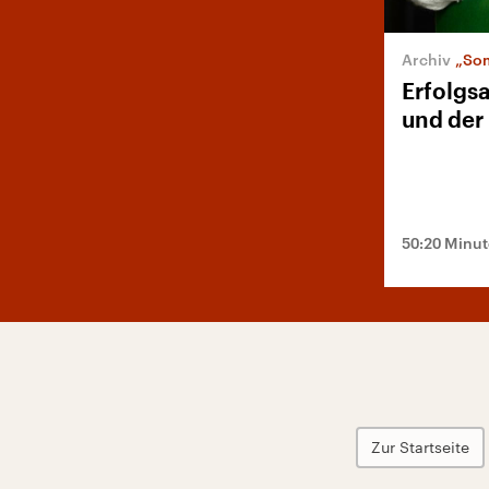
„Som
Erfolgs
und der
50:20 Minu
Zur Startseite