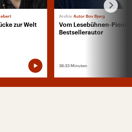
Lebert
Autor Bov Bjerg
ücke zur Welt
Vom Lesebühnen-Pionie
Bestsellerautor
38:33 Minuten