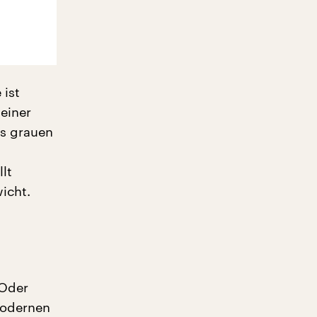
 ist
 einer
es grauen
llt
icht.
 Oder
modernen