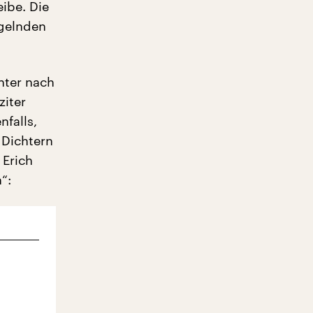
ibe. Die
ngelnden
chter nach
ziter
nfalls,
 Dichtern
 Erich
“: