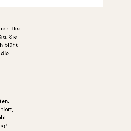
nen. Die
ßig. Sie
h blüht
 die
ten.
niert,
cht
ug!