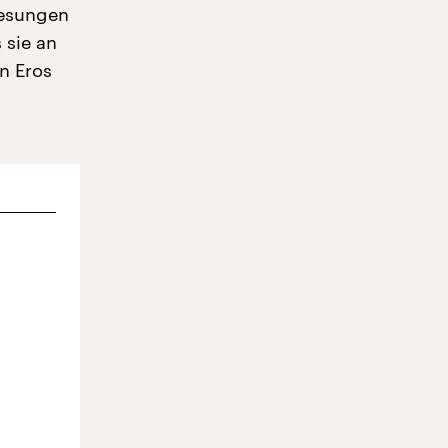
gesungen
 sie an
n Eros
s