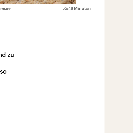
55:46 Minuten
errmann
und zu
 so