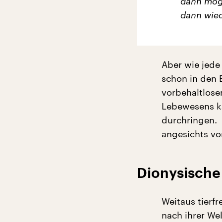
dann mögl
dann wied
Aber wie jede 
schon in den 
vorbehaltlose
Lebewesens ka
durchringen. D
angesichts vo
Dionysische
Weitaus tierfr
nach ihrer W