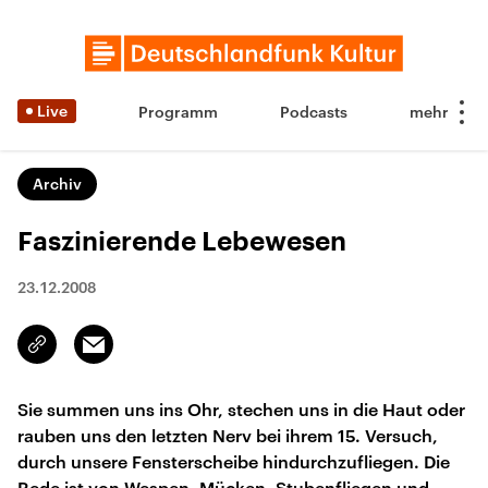
Live
Programm
Podcasts
Archiv
Faszinierende Lebewesen
23.12.2008
Email
Link
kopieren/teilen
Sie summen uns ins Ohr, stechen uns in die Haut oder
rauben uns den letzten Nerv bei ihrem 15. Versuch,
durch unsere Fensterscheibe hindurchzufliegen. Die
Rede ist von Wespen, Mücken, Stubenfliegen und