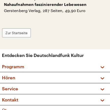
Nahaufnahmen faszinierender Lebewesen
Gerstenberg Verlag, 287 Seiten, 49,90 Euro
Zur Startseite
Entdecken Sie Deutschlandfunk Kultur
Programm
Vorschau und Rückschau
Hören
Sendungen und Podcasts
Livestream
Service
Musikliste
Frequenzen (UKW + DAB+)
FAQ
Kontakt
Kakadu – Das Kinderprogramm
Apps
Archiv
Hörerservice