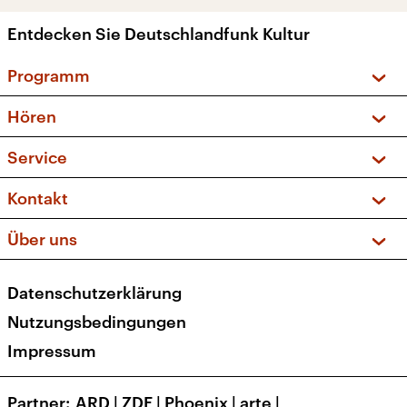
Entdecken Sie Deutschlandfunk Kultur
Programm
Vorschau und Rückschau
Hören
Sendungen und Podcasts
Livestream
Service
Musikliste
Frequenzen (UKW + DAB+)
FAQ
Kontakt
Kakadu – Das Kinderprogramm
Apps
Archiv
Hörerservice
Über uns
Newsletter
Social Media
Deutschlandradio
RSS
Datenschutzerklärung
Presse
Veranstaltungen
Nutzungsbedingungen
Karriere
Impressum
Transparenz
Korrekturen und Richtigstellungen
Partner
ARD
|
ZDF
|
Phoenix
|
arte
|