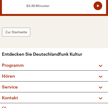
82:30 Minuten
Zur Startseite
Entdecken Sie Deutschlandfunk Kultur
Programm
Vorschau und Rückschau
Hören
Sendungen und Podcasts
Livestream
Service
Musikliste
Frequenzen (UKW + DAB+)
FAQ
Kontakt
Kakadu – Das Kinderprogramm
Apps
Archiv
Hörerservice