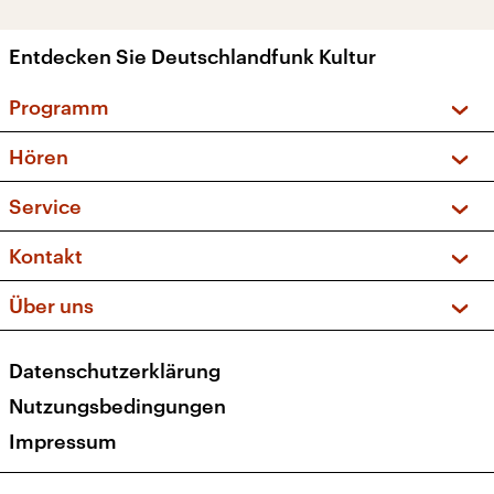
Entdecken Sie Deutschlandfunk Kultur
Programm
Vorschau und Rückschau
Hören
Sendungen und Podcasts
Livestream
Service
Musikliste
Frequenzen (UKW + DAB+)
FAQ
Kontakt
Kakadu – Das Kinderprogramm
Apps
Archiv
Hörerservice
Über uns
Newsletter
Social Media
Deutschlandradio
RSS
Datenschutzerklärung
Presse
Veranstaltungen
Nutzungsbedingungen
Karriere
Impressum
Transparenz
Korrekturen und Richtigstellungen