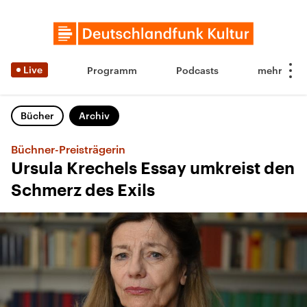
Live
Programm
Podcasts
Bücher
Archiv
Büchner-Preisträgerin
Ursula Krechels Essay umkreist den
Schmerz des Exils