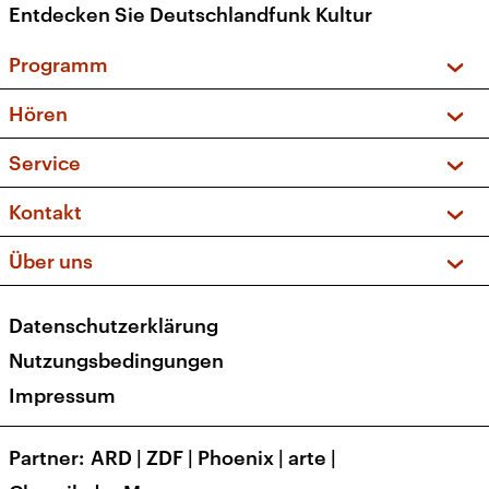
Entdecken Sie Deutschlandfunk Kultur
Programm
Vorschau und Rückschau
Hören
Sendungen und Podcasts
Livestream
Service
Musikliste
Frequenzen (UKW + DAB+)
FAQ
Kontakt
Kakadu – Das Kinderprogramm
Apps
Archiv
Hörerservice
Über uns
Newsletter
Social Media
Deutschlandradio
RSS
Datenschutzerklärung
Presse
Veranstaltungen
Nutzungsbedingungen
Karriere
Impressum
Transparenz
Korrekturen und Richtigstellungen
Partner
ARD
|
ZDF
|
Phoenix
|
arte
|
Barrierefreiheit