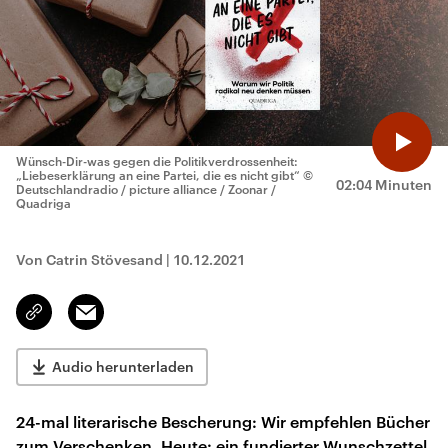
Wünsch-Dir-was gegen die Politikverdrossenheit:
„Liebeserklärung an eine Partei, die es nicht gibt“
©
02:04 Minuten
Deutschlandradio / picture alliance / Zoonar /
Quadriga
Von Catrin Stövesand
|
10.12.2021
Email
Link
kopieren/teilen
Audio herunterladen
24-mal literarische Bescherung: Wir empfehlen Bücher
zum Verschenken. Heute: ein fundierter Wunschzettel