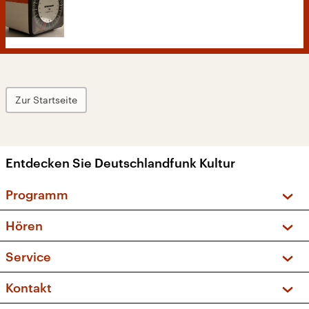
Zur Startseite
Entdecken Sie Deutschlandfunk Kultur
Programm
Vorschau und Rückschau
Hören
Sendungen und Podcasts
Livestream
Service
Musikliste
Frequenzen (UKW + DAB+)
FAQ
Kontakt
Kakadu – Das Kinderprogramm
Apps
Archiv