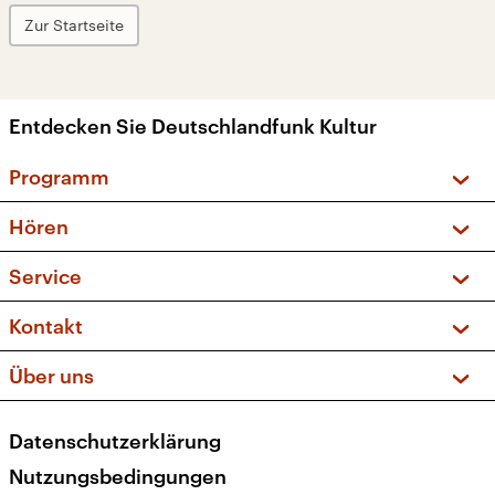
Zur Startseite
Entdecken Sie Deutschlandfunk Kultur
Programm
Vorschau und Rückschau
Hören
Sendungen und Podcasts
Livestream
Service
Musikliste
Frequenzen (UKW + DAB+)
FAQ
Kontakt
Kakadu – Das Kinderprogramm
Apps
Archiv
Hörerservice
Über uns
Newsletter
Social Media
Deutschlandradio
RSS
Datenschutzerklärung
Presse
Veranstaltungen
Nutzungsbedingungen
Karriere