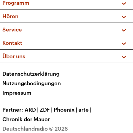
Programm
Vorschau und Rückschau
Hören
Sendungen und Podcasts
Livestream
Service
Musikliste
Frequenzen (UKW + DAB+)
FAQ
Kontakt
Kakadu – Das Kinderprogramm
Apps
Archiv
Hörerservice
Über uns
Newsletter
Social Media
Deutschlandradio
RSS
Datenschutzerklärung
Presse
Veranstaltungen
Nutzungsbedingungen
Karriere
Impressum
Transparenz
Korrekturen und Richtigstellungen
Partner
ARD
|
ZDF
|
Phoenix
|
arte
|
Barrierefreiheit
Chronik der Mauer
Deutschlandradio © 2026