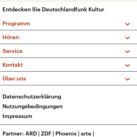
Entdecken Sie Deutschlandfunk Kultur
Programm
Vorschau und Rückschau
Hören
Sendungen und Podcasts
Livestream
Service
Musikliste
Frequenzen (UKW + DAB+)
FAQ
Kontakt
Kakadu – Das Kinderprogramm
Apps
Archiv
Hörerservice
Über uns
Newsletter
Social Media
Deutschlandradio
RSS
Datenschutzerklärung
Presse
Veranstaltungen
Nutzungsbedingungen
Karriere
Impressum
Transparenz
Korrekturen und Richtigstellungen
Partner
ARD
|
ZDF
|
Phoenix
|
arte
|