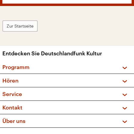
Zur Startseite
Entdecken Sie Deutschlandfunk Kultur
Programm
Vorschau und Rückschau
Hören
Sendungen und Podcasts
Livestream
Service
Musikliste
Frequenzen (UKW + DAB+)
FAQ
Kontakt
Kakadu – Das Kinderprogramm
Apps
Archiv
Hörerservice
Über uns
Newsletter
Social Media
Deutschlandradio
RSS