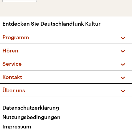
Entdecken Sie Deutschlandfunk Kultur
Programm
Vorschau und Rückschau
Hören
Sendungen und Podcasts
Livestream
Service
Musikliste
Frequenzen (UKW + DAB+)
FAQ
Kontakt
Kakadu – Das Kinderprogramm
Apps
Archiv
Hörerservice
Über uns
Newsletter
Social Media
Deutschlandradio
RSS
Datenschutzerklärung
Presse
Veranstaltungen
Nutzungsbedingungen
Karriere
Impressum
Transparenz