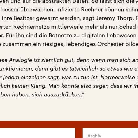
en und auf die abstrakten Daten. So lässt sich die A
 besser überwachen, infizierte Rechner können schn
d ihre Besitzer gewarnt werden, sagt Jeremy Thorp. 
zierten Rechnernetze mittlerweile mehr als nur Schad
 Für ihn sind die Botnetze zu digitalen Lebewesen
 zusammen ein riesiges, lebendiges Orchester bild
iese Analogie ist ziemlich gut, denn wenn man sich a
unktionieren, dann gibt es tatsächlich so etwas wie 
r jedem einzelnen sagt, was zu tun ist. Normerweise
lich keinen Klang. Man könnte also sagen dass wir i
eben haben, sich auszudrücken.“