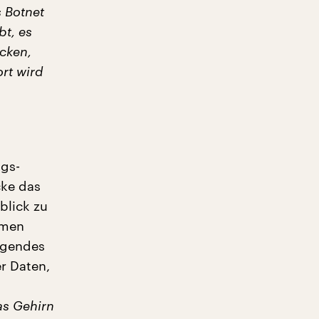
 Botnet
t, es
cken,
rt wird
ngs-
cke das
blick zu
mmen
legendes
r Daten,
as Gehirn