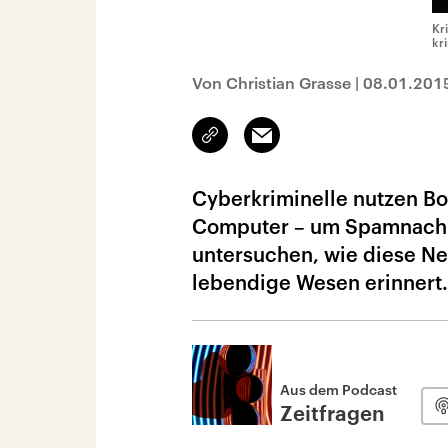
Kr
kr
Von Christian Grasse
|
08.01.201
Link
Email
kopieren/teilen
Cyberkriminelle nutzen Bo
Computer – um Spamnachric
untersuchen, wie diese Ne
lebendige Wesen erinnert.
Aus dem Podcast
Zeitfragen