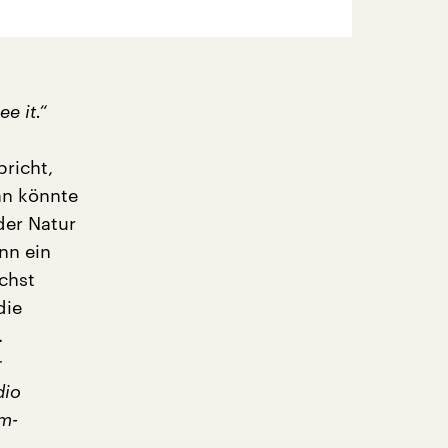
e it.“
richt,
an könnte
der Natur
nn ein
chst
die
.
r
dio
am-