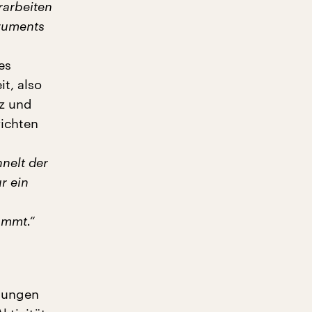
rarbeiten
truments
es
t, also
nz und
richten
nelt der
r ein
ommt.“
llungen