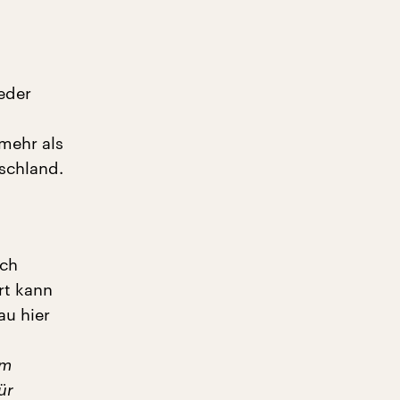
eder
mehr als
schland.
och
rt kann
au hier
mm
ür