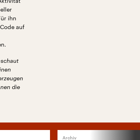
ktivität
eller
Für ihn
-Code auf
en.
nschaut
einen
 erzeugen
hnen die