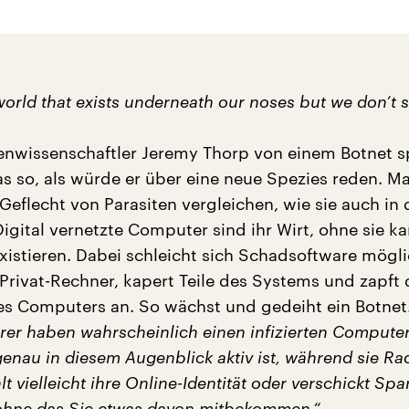
 world that exists underneath our noses but we don’t se
nwissenschaftler Jeremy Thorp von einem Botnet sp
as so, als würde er über eine neue Spezies reden. M
Geflecht von Parasiten vergleichen, wie sie auch in 
gital vernetzte Computer sind ihr Wirt, ohne sie ka
existieren. Dabei schleicht sich Schadsoftware mögli
Privat-Rechner, kapert Teile des Systems und zapft 
s Computers an. So wächst und gedeiht ein Botnet
örer haben wahrscheinlich einen infizierten Compute
enau in diesem Augenblick aktiv ist, während sie Ra
hlt vielleicht ihre Online-Identität oder verschickt Sp
ohne das Sie etwas davon mitbekommen.“