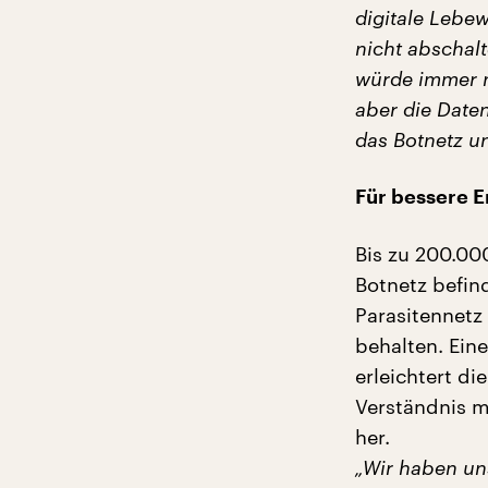
digitale Lebe
nicht abschal
würde immer n
aber die Date
das Botnetz un
Für bessere E
Bis zu 200.00
Botnetz befin
Parasitennetz
behalten. Ein
erleichtert di
Verständnis m
her.
„Wir haben uns