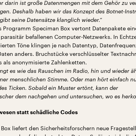
ser darin ist große Datenmengen mit dem Gehör zu ve
ugen. Deshalb haben wir das Konzept des Botnet-Ins
 gibt seine Datensätze klanglich wieder.“
s Programm Speciman Box vertont Datenpakete ein
 parasitär befallenen Computer-Netzwerks. In Echtzei
erierten Töne klingen je nach Datentyp, Datenfreque
Daten anders. Bruchstücke verschlüsselter Textnach
s als anonymisierte Zahlenketten.
ngt es wie das Rauschen im Radio, hin und wieder äh
iner menschlichen Stimme. Oder man hört einfach nu
es Ticken. Sobald ein Muster ertönt, kann der
rscher dem nachgehen und untersuchen, wo es herk
wesen statt schädliche Codes
Box liefert den Sicherheitsforschern neue Frageste