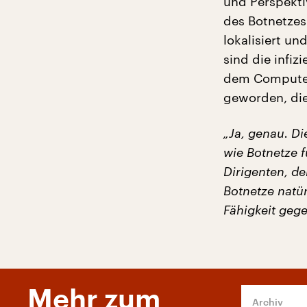
und Perspektiv
des Botnetzes
lokalisiert un
sind die infi
dem Computer.
geworden, die
„Ja, genau. D
wie Botnetze f
Dirigenten, de
Botnetze natür
Fähigkeit geg
Mehr zum