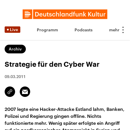
Live
Programm
Podcasts
Archiv
Strategie für den Cyber War
09.03.2011
Email
Link
kopieren/teilen
2007 legte eine Hacker-Attacke Estland lahm, Banken,
Polizei und Regierung gingen offline. Nichts
funktionierte mehr. Wenig später erfolgte ein Angriff
auf ein nordkoreanisches Atomprojekt in Syrien und