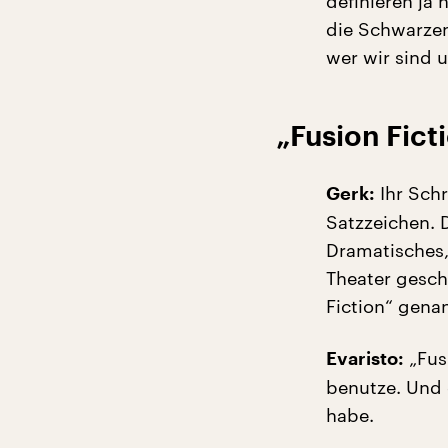
definieren ja 
die Schwarzen
wer wir sind u
„Fusion Fict
Ihr Schr
Gerk:
Satzzeichen. 
Dramatisches,
Theater gesch
Fiction“ gena
„Fusi
Evaristo:
benutze. Und 
habe.