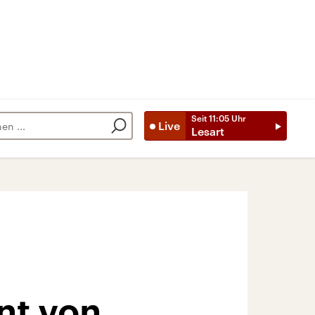
Seit
11:05
Uhr
Live
Lesart
nt von