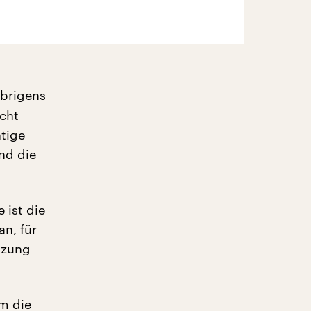
brigens
icht
tige
nd die
 ist die
n, für
tzung
um die