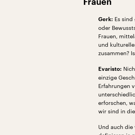
Frauen
Es sind 
Gerk:
oder Bewussts
Frauen, mitte
und kulturell
zusammen? Ist
Nicht
Evaristo:
einzige Gesch
Erfahrungen v
unterschiedli
erforschen, w
wir sind in di
Und auch die 