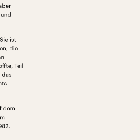
 aber
t und
Sie ist
en, die
nn
fte, Teil
h das
nts
uf dem
im
982.