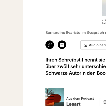
„I
Ev
Bernardine Evaristo im Gespräch 
Link
Email
Audio her
kopieren/teilen
Ihren Schreibstil nennt si
über zwölf sehr unterschie
Schwarze Autorin den Booke
Aus dem Podcast
Lesart