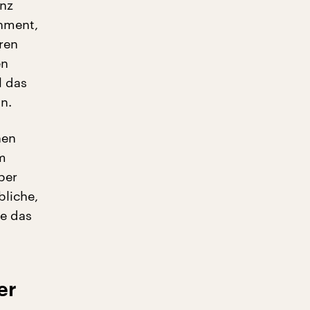
anz
shment,
ren
en
l das
in.
nen
m
ber
bliche,
re das
er