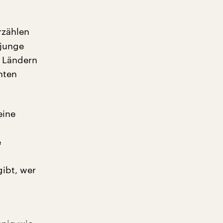
rzählen
 junge
n Ländern
hten
eine
e
gibt, wer