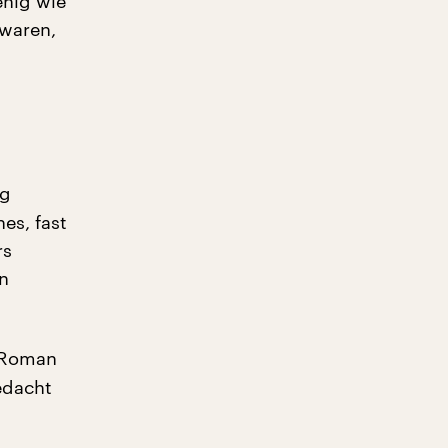
enig wie
 waren,
ig
es, fast
rs
on
n Roman
edacht