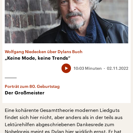
Wolfgang Niedecken über Dylans Buch
„Keine Mode, keine Trends“
10:03 Minuten
02.11.2022
Porträt zum 80. Geburtstag
Der Großmeister
Eine kohärente Gesamttheorie modernen Liedguts
findet sich hier nicht, aber anders als in der teils aus
Lektürehilfen abgeschriebenen Dankesrede zum
Nobelpreis meint es Dylan hier wirklich ernst. Er hat