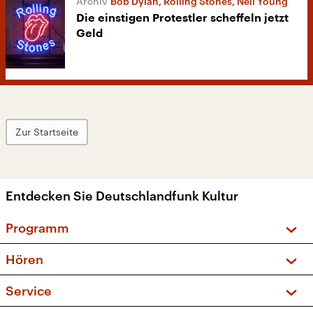
Bob Dylan, Rolling Stones, Neil Young
Die einstigen Protestler scheffeln jetzt
Geld
Zur Startseite
Entdecken Sie Deutschlandfunk Kultur
Programm
Vorschau und Rückschau
Hören
Sendungen und Podcasts
Livestream
Service
Musikliste
Frequenzen (UKW + DAB+)