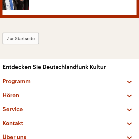
Zur Startseite
Entdecken Sie Deutschlandfunk Kultur
Programm
Vorschau und Rückschau
Hören
Sendungen und Podcasts
Livestream
Service
Musikliste
Frequenzen (UKW + DAB+)
FAQ
Kontakt
Kakadu – Das Kinderprogramm
Apps
Archiv
Hörerservice
Über uns