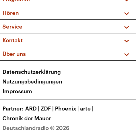
Vorschau und Rückschau
Hören
Sendungen und Podcasts
Livestream
Service
Musikliste
Frequenzen (UKW + DAB+)
FAQ
Kontakt
Kakadu – Das Kinderprogramm
Apps
Archiv
Hörerservice
Über uns
Newsletter
Social Media
Deutschlandradio
RSS
Datenschutzerklärung
Presse
Veranstaltungen
Nutzungsbedingungen
Karriere
Impressum
Transparenz
Korrekturen und Richtigstellungen
Partner
ARD
|
ZDF
|
Phoenix
|
arte
|
Barrierefreiheit
Chronik der Mauer
Deutschlandradio © 2026