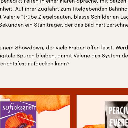
Benedikt Feiten in einer klaren Sprache, mit Sätzen
nheit. Auf ihrer Zugfahrt zum titelgebenden Bahnho
t Valerie “trübe Ziegelbauten, blasse Schilder an La
Sekunden ein Stahlträger, der das Bild hart zerschne
 einem Showdown, der viele Fragen offen lässt. Wer
gitale Spuren bleiben, damit Valerie das System de
richtsfest aufdecken kann?