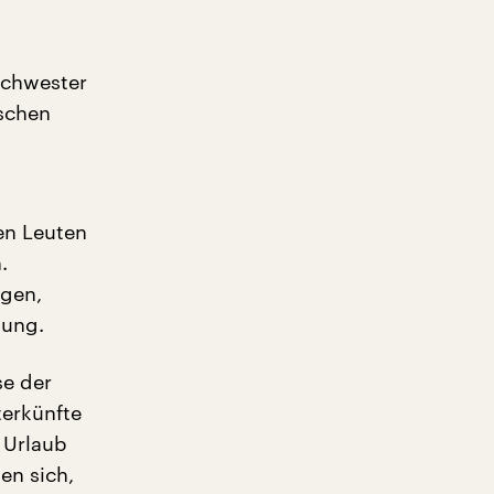
Schwester
ischen
en Leuten
.
egen,
tung.
se der
terkünfte
 Urlaub
en sich,