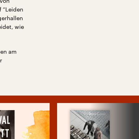
 von
f “Leiden
gerhallen
idet, wie
den am
r