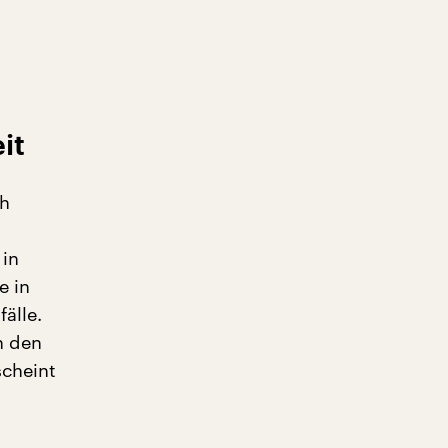
it
ch
 in
e in
älle.
n den
cheint