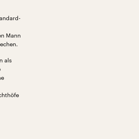
tandard-
sen Mann
rechen.
n als
e
he
chthöfe