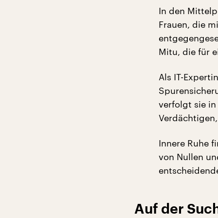
In den Mittel
Frauen, die m
entgegengesetz
Mitu, die für e
Als IT-Experti
Spurensicheru
verfolgt sie i
Verdächtigen, 
Innere Ruhe f
von Nullen und
entscheidender
Auf der Suc