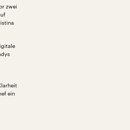
or zwei
auf
istina
igitale
ndys
larheit
hef ein