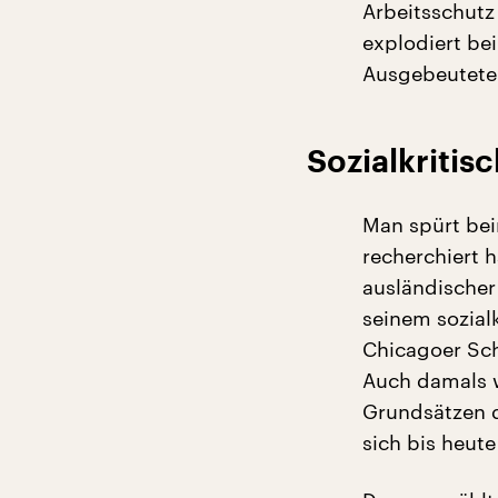
Arbeitsschutz
explodiert be
Ausgebeutete
Sozialkritis
Man spürt bei
recherchiert 
ausländischer
seinem sozial
Chicagoer Sch
Auch damals w
Grundsätzen 
sich bis heut