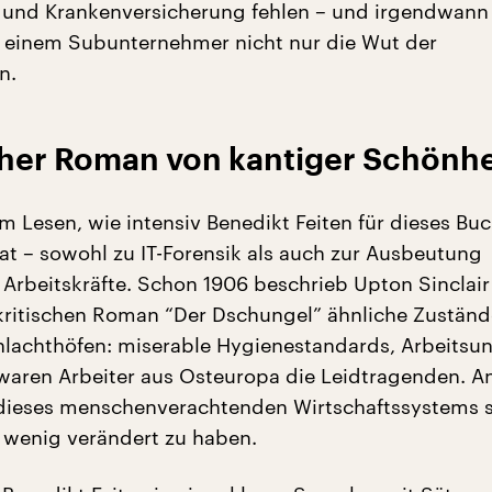
 und Krankenversicherung fehlen – und irgendwann
i einem Subunternehmer nicht nur die Wut der
n.
cher Roman von kantiger Schönhe
m Lesen, wie intensiv Benedikt Feiten für dieses Bu
hat – sowohl zu IT-Forensik als auch zur Ausbeutung
 Arbeitskräfte. Schon 1906 beschrieb Upton Sinclair
kritischen Roman “Der Dschungel” ähnliche Zuständ
lachthöfen: miserable Hygienestandards, Arbeitsunf
aren Arbeiter aus Osteuropa die Leidtragenden. A
dieses menschenverachtenden Wirtschaftssystems s
e wenig verändert zu haben.