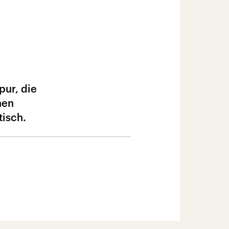
pur, die
nen
isch.