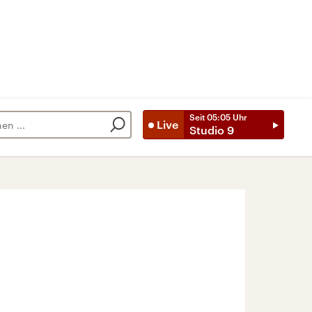
Seit
05:05
Uhr
Live
Studio 9