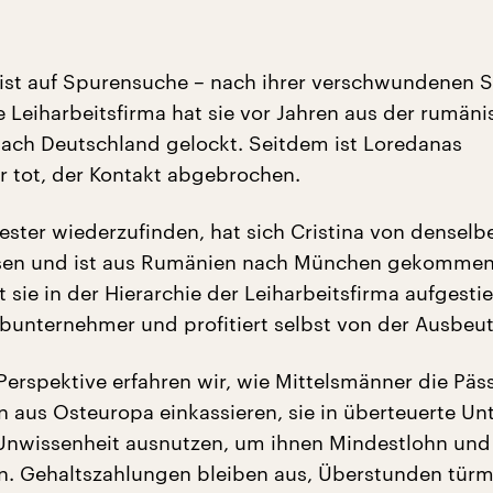
 ist auf Spurensuche – nach ihrer verschwundenen 
e Leiharbeitsfirma hat sie vor Jahren aus der rumän
ach Deutschland gelockt. Seitdem ist Loredanas
tot, der Kontakt abgebrochen.
ster wiederzufinden, hat sich Cristina von denselb
sen und ist aus Rumänien nach München gekommen
st sie in der Hierarchie der Leiharbeitsfirma aufgesti
unternehmer und profitiert selbst von der Ausbeu
Perspektive erfahren wir, wie Mittelsmänner die Päs
n aus Osteuropa einkassieren, sie in überteuerte Un
 Unwissenheit ausnutzen, um ihnen Mindestlohn und
n. Gehaltszahlungen bleiben aus, Überstunden türm