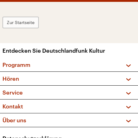
Zur Startseite
Entdecken Sie Deutschlandfunk Kultur
Programm
Vorschau und Rückschau
Hören
Sendungen und Podcasts
Livestream
Service
Musikliste
Frequenzen (UKW + DAB+)
FAQ
Kontakt
Kakadu – Das Kinderprogramm
Apps
Archiv
Hörerservice
Über uns
Newsletter
Social Media
Deutschlandradio
RSS