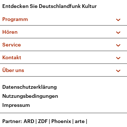
Entdecken Sie Deutschlandfunk Kultur
Programm
Vorschau und Rückschau
Hören
Sendungen und Podcasts
Livestream
Service
Musikliste
Frequenzen (UKW + DAB+)
FAQ
Kontakt
Kakadu – Das Kinderprogramm
Apps
Archiv
Hörerservice
Über uns
Newsletter
Social Media
Deutschlandradio
RSS
Datenschutzerklärung
Presse
Veranstaltungen
Nutzungsbedingungen
Karriere
Impressum
Transparenz
Korrekturen und Richtigstellungen
Partner
ARD
|
ZDF
|
Phoenix
|
arte
|
Barrierefreiheit