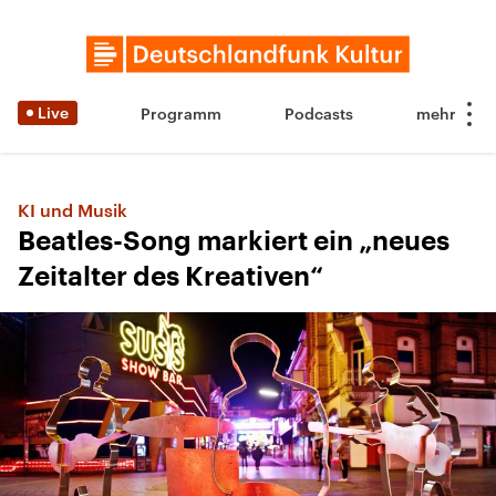
Live
Programm
Podcasts
KI und Musik
Beatles-Song markiert ein „neues
Zeit­al­ter des Krea­tiven“