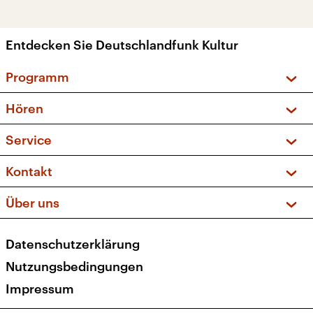
Entdecken Sie Deutschlandfunk Kultur
Programm
Vorschau und Rückschau
Hören
Sendungen und Podcasts
Livestream
Service
Musikliste
Frequenzen (UKW + DAB+)
FAQ
Kontakt
Kakadu – Das Kinderprogramm
Apps
Archiv
Hörerservice
Über uns
Newsletter
Social Media
Deutschlandradio
RSS
Datenschutzerklärung
Presse
Veranstaltungen
Nutzungsbedingungen
Karriere
Impressum
Transparenz