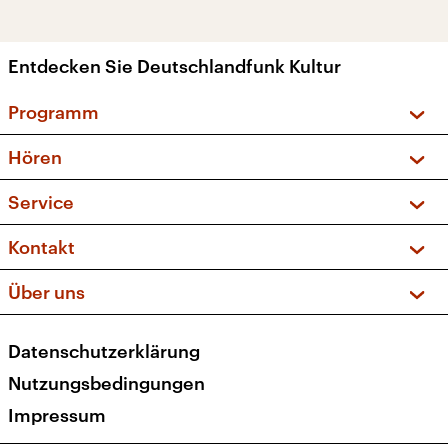
Entdecken Sie Deutschlandfunk Kultur
Programm
Vorschau und Rückschau
Hören
Sendungen und Podcasts
Livestream
Service
Musikliste
Frequenzen (UKW + DAB+)
FAQ
Kontakt
Kakadu – Das Kinderprogramm
Apps
Archiv
Hörerservice
Über uns
Newsletter
Social Media
Deutschlandradio
RSS
Datenschutzerklärung
Presse
Veranstaltungen
Nutzungsbedingungen
Karriere
Impressum
Transparenz