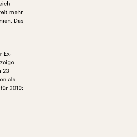
eich
weit mehr
nien. Das
r Ex-
nzeige
n 23
en als
für 2019: