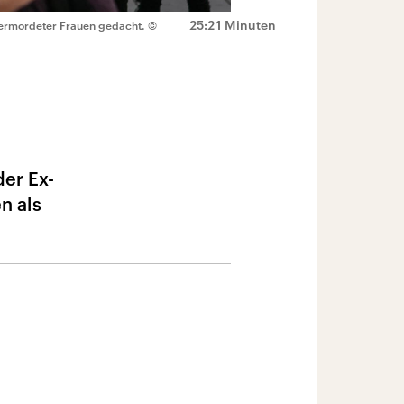
25:21 Minuten
 ermordeter Frauen gedacht.
©
er Ex-
n als