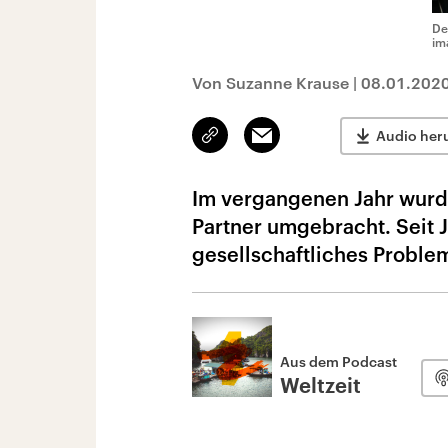
De
im
Von Suzanne Krause
|
08.01.202
Link
Email
Audio her
kopieren/teilen
Im vergangenen Jahr wurde
Partner umgebracht. Seit 
gesellschaftliches Proble
Aus dem Podcast
Weltzeit