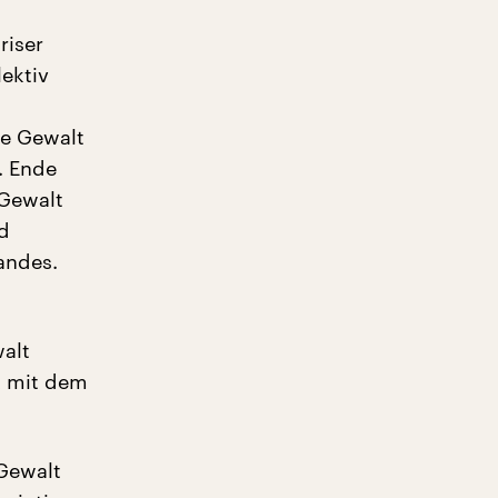
riser
ektiv
te Gewalt
. Ende
 Gewalt
nd
andes.
walt
ux mit dem
 Gewalt