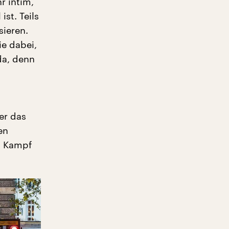
r intim,
ist. Teils
sieren.
ie dabei,
 da, denn
er das
en
n Kampf