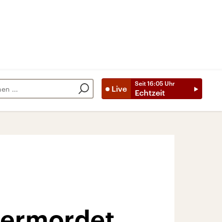
Seit
16:05
Uhr
Live
Echtzeit
u ermordet