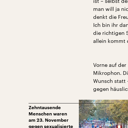
ist – selbst d
man will ja ni
denkt die Fre
Ich bin ihr da
die richtigen 
allein kommt 
Vorne auf der
Mikrophon. Di
Wunsch statt 
gegen häuslic
Zehntausende
Menschen waren
am 23. November
gegen sexualisierte