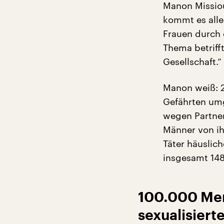
Manon Missiou
kommt es alle
Frauen durch 
Thema betriff
Gesellschaft.“
Manon weiß: 2
Gefährten umg
wegen Partner
Männer von ih
Täter häuslic
insgesamt 148
100.000 Men
sexualisiert