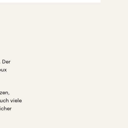
. Der
oux
zen,
uch viele
icher