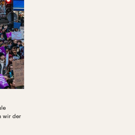
ule
 wir der