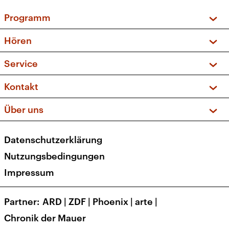
Programm
Vorschau und Rückschau
Hören
Sendungen und Podcasts
Livestream
Service
Musikliste
Frequenzen (UKW + DAB+)
FAQ
Kontakt
Kakadu – Das Kinderprogramm
Apps
Archiv
Hörerservice
Über uns
Newsletter
Social Media
Deutschlandradio
RSS
Datenschutzerklärung
Presse
Veranstaltungen
Nutzungsbedingungen
Karriere
Impressum
Transparenz
Korrekturen und Richtigstellungen
Partner
ARD
|
ZDF
|
Phoenix
|
arte
|
Barrierefreiheit
Chronik der Mauer