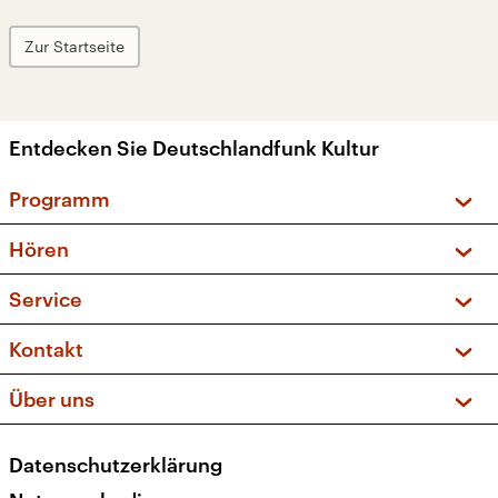
Zur Startseite
Entdecken Sie Deutschlandfunk Kultur
Programm
Vorschau und Rückschau
Hören
Sendungen und Podcasts
Livestream
Service
Musikliste
Frequenzen (UKW + DAB+)
FAQ
Kontakt
Kakadu – Das Kinderprogramm
Apps
Archiv
Hörerservice
Über uns
Newsletter
Social Media
Deutschlandradio
RSS
Datenschutzerklärung
Presse
Veranstaltungen