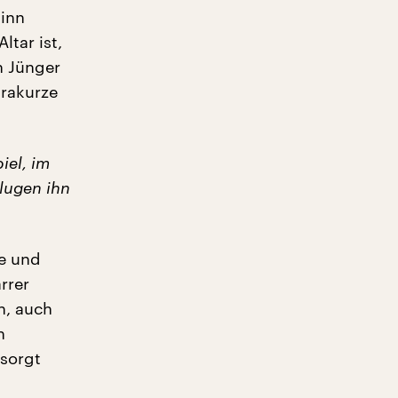
ginn
ltar ist,
h Jünger
trakurze
iel, im
hlugen ihn
e und
rrer
n, auch
n
esorgt