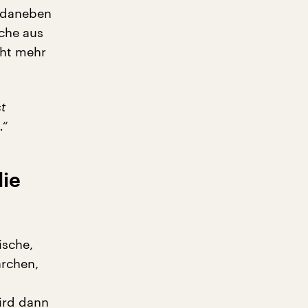
h daneben
rche aus
cht mehr
t
.“
die
ische,
ärchen,
wird dann