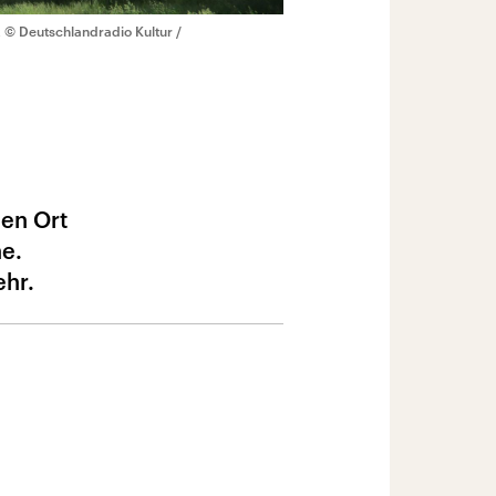
k
© Deutschlandradio Kultur /
hen Ort
he.
ehr.