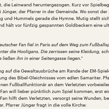
, die Leinwand heruntergezogen. Kurz vor Spielbe
Jünger, der Pfarrer in der Gemeinde. Wo sonst der A
g und Hummels gerade die Hymne. Mutig stellt sic
d hält vor fünfzig gespannten Goldbeckern eine ul
eutscher Fan fiel in Paris auf dem Weg zum Fußballsp
nter die Hooligans. Die zerrissen seine Kleidung, sc
e ließen ihn in einer Seitengasse liegen.“
ng auf die Gewaltausbrüche am Rande der EM-Spiel
ng des Bibel-Gleichnisses vom edlen Samariter. Pfa
einen Fußballfunktionär an dem Verletzten vorbeieile
 Fan will lieber pünktlich zum Spiel kommen, erst ei
 Fan hilft dem Verletzten, versorgt seine Wunden, b
. Pfarrer Jünger fragt in die volle Kirche: