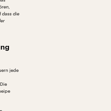
ören,
d dass die
der
ung
uern jede
 Die
neipe
n.