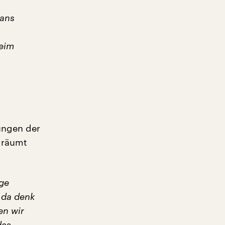
gans
eim
nungen der
r räumt
ige
 da denk
en wir
das