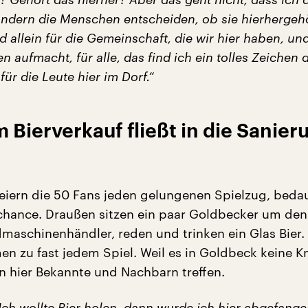
ondern die Menschen entscheiden, ob sie hierhergeh
d allein für die Gemeinschaft, die wir hier haben, un
en aufmacht, für alle, das find ich ein tolles Zeichen 
ür die Leute hier im Dorf.“
 Bierverkauf fließt in die Sanier
 feiern die 50 Fans jeden gelungenen Spielzug, beda
chance. Draußen sitzen ein paar Goldbecker um den
dmaschinenhändler, reden und trinken ein Glas Bier.
 zu fast jedem Spiel. Weil es in Goldbeck keine K
n hier Bekannte und Nachbarn treffen.
Ich wollte Bier holen, dann wurde ich hier abgefange