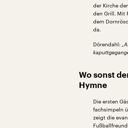
der Kirche de
den Grill. Mit
dem Dornrösch
da.
Dörendahl:
„A
kaputtgegange
Wo sonst der 
Hymne
Die ersten Gäs
fachsimpeln ü
zeigt die eva
Fußballfreund