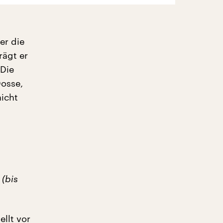
er die
rägt er
 Die
Dosse,
nicht
 (bis
llt vor