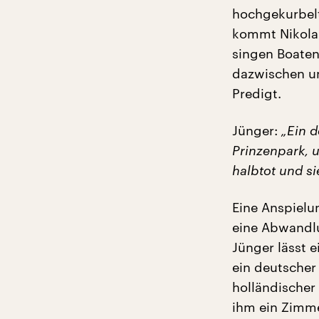
hochgekurbelt
kommt Nikolai 
singen Boaten
dazwischen un
Predigt.
Jünger:
„Ein d
Prinzenpark, u
halbtot und si
Eine Anspielu
eine Abwandlu
Jünger lässt 
ein deutscher
holländischer
ihm ein Zimmer