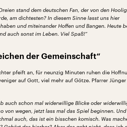
Dreien stand dem deutschen Fan, der von den Hooli
de, am dichtesten? In diesem Sinne lasst uns hier
haben und miteinander Hoffen und Bangen. Heute b
und auch sonst im Leben. Viel Spaß!“
Zeichen der Gemeinschaft“
chter pfeift an, für neunzig Minuten ruhen die Hoff
eniger auf Gott, viel mehr auf Götze. Pfarrer Jünge
b auch schon mal widerwillige Blicke oder widerwill
o von wegen, jetzt lass mal das Spiel beginnen. Und
hmal auch, das ist ein bisschen komisch. Was mach
h? Gehört das hierher? Aber das geht nicht, dass ich 