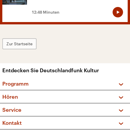
12:48 Minuten
Zur Startseite
Entdecken Sie Deutschlandfunk Kultur
Programm
Vorschau und Rückschau
Hören
Sendungen und Podcasts
Livestream
Service
Musikliste
Frequenzen (UKW + DAB+)
FAQ
Kontakt
Kakadu – Das Kinderprogramm
Apps