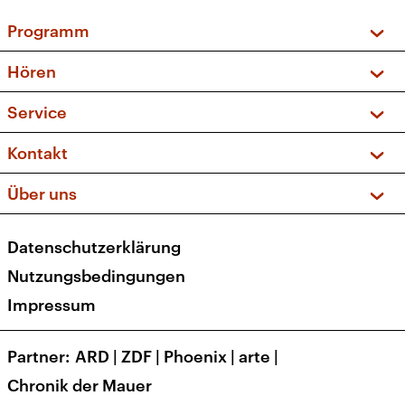
Programm
Vorschau und Rückschau
Hören
Sendungen und Podcasts
Livestream
Service
Musikliste
Frequenzen (UKW + DAB+)
FAQ
Kontakt
Kakadu – Das Kinderprogramm
Apps
Archiv
Hörerservice
Über uns
Newsletter
Social Media
Deutschlandradio
RSS
Datenschutzerklärung
Presse
Veranstaltungen
Nutzungsbedingungen
Karriere
Impressum
Transparenz
Korrekturen und Richtigstellungen
Partner
ARD
|
ZDF
|
Phoenix
|
arte
|
Barrierefreiheit
Chronik der Mauer