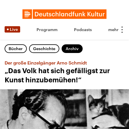
Live
Programm
Podcasts
Bücher
Geschichte
Archiv
Der große Einzelgänger Arno Schmidt
„Das Volk hat sich gefälligst zur
Kunst hinzubemühen!“