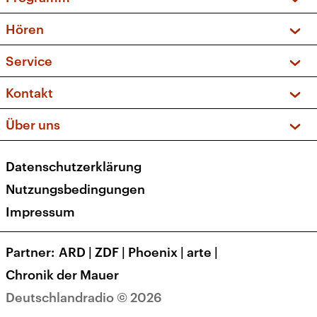
Vorschau und Rückschau
Hören
Sendungen und Podcasts
Livestream
Service
Musikliste
Frequenzen (UKW + DAB+)
FAQ
Kontakt
Kakadu – Das Kinderprogramm
Apps
Archiv
Hörerservice
Über uns
Newsletter
Social Media
Deutschlandradio
RSS
Datenschutzerklärung
Presse
Veranstaltungen
Nutzungsbedingungen
Karriere
Impressum
Transparenz
Korrekturen und Richtigstellungen
Partner
ARD
|
ZDF
|
Phoenix
|
arte
|
Barrierefreiheit
Chronik der Mauer
Deutschlandradio © 2026