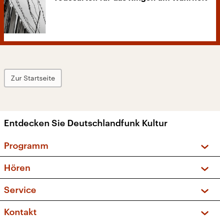
Zur Startseite
Entdecken Sie Deutschlandfunk Kultur
Programm
Vorschau und Rückschau
Hören
Sendungen und Podcasts
Livestream
Service
Musikliste
Frequenzen (UKW + DAB+)
FAQ
Kontakt
Kakadu – Das Kinderprogramm