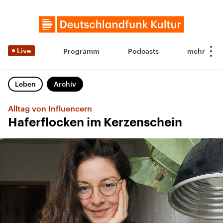
Live
Programm
Podcasts
Leben
Archiv
Alltag von Influencern
Haferflocken im Kerzenschein