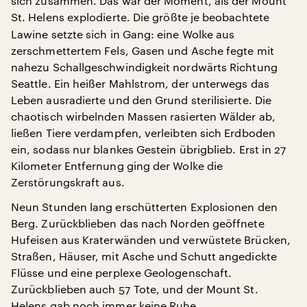
sich zusammen. Das war der Moment, als der Mount
St. Helens
explodierte. Die größte je beobachtete
Lawine setzte sich in Gang: eine Wolke aus
zerschmettertem Fels, Gasen und Asche fegte mit
nahezu Schallgeschwindigkeit nordwärts Richtung
Seattle. Ein heißer Mahlstrom, der unterwegs das
Leben ausradierte und den Grund sterilisierte. Die
chaotisch wirbelnden Massen rasierten Wälder ab,
ließen Tiere verdampfen, verleibten sich Erdboden
ein, sodass nur blankes Gestein übrigblieb. Erst in 27
Kilometer Entfernung ging der Wolke die
Zerstörungskraft aus.
Neun Stunden lang erschütterten Explosionen den
Berg. Zurückblieben das nach Norden geöffnete
Hufeisen aus Kraterwänden und verwüstete Brücken,
Straßen, Häuser, mit Asche und Schutt angedickte
Flüsse und eine perplexe Geologenschaft.
Zurückblieben auch 57 Tote, und der Mount St.
Helens gab noch immer keine Ruhe.