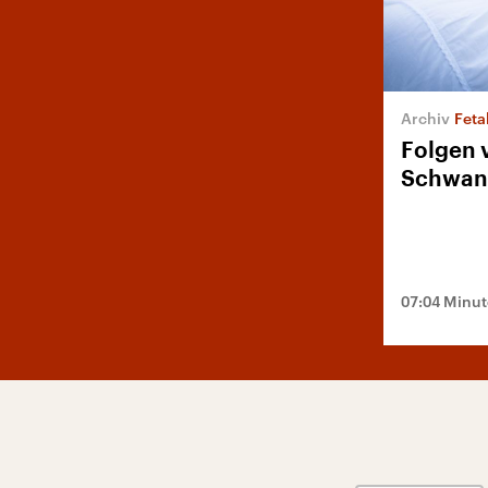
Feta
Folgen 
Schwan
07:04 Minu