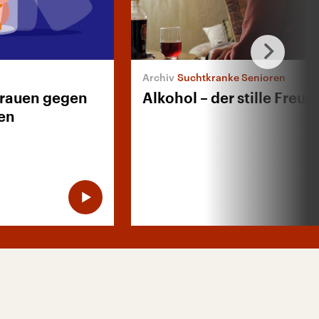
Suchtkranke Senioren
Frauen gegen
Alkohol – der stille Freun
en