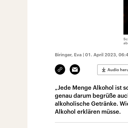
Sc
ab
Biringer, Eva
|
01. April 2023, 06:
Link
Email
Audio her
kopieren/teilen
„Jede Menge Alkohol ist sc
genau darum begrüße auch 
alkoholische Getränke. Wi
Alkohol erklären müsse.