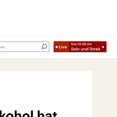
Seit
13:05
Uhr
Live
Sein und Streit
lkohol hat