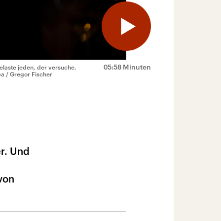
05:58 Minuten
elaste jeden, der versuche,
pa / Gregor Fischer
er. Und
von