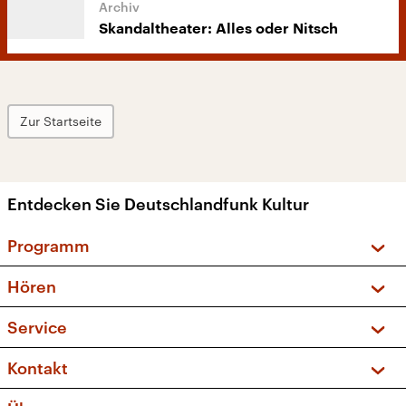
Skandaltheater: Alles oder Nitsch
Zur Startseite
Entdecken Sie Deutschlandfunk Kultur
Programm
Vorschau und Rückschau
Hören
Sendungen und Podcasts
Livestream
Service
Musikliste
Frequenzen (UKW + DAB+)
FAQ
Kontakt
Kakadu – Das Kinderprogramm
Apps
Archiv
Hörerservice