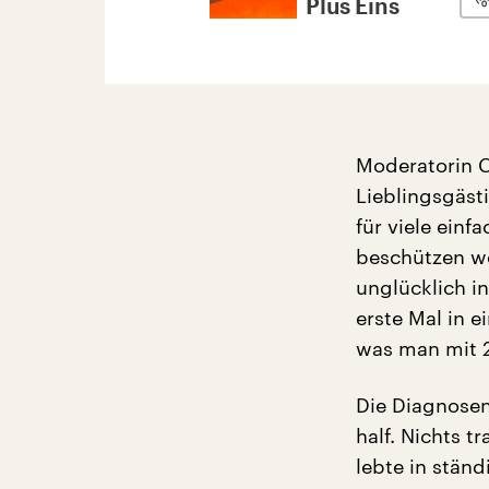
Plus Eins
Moderatorin Ca
Lieblingsgäst
für viele einf
beschützen wo
unglücklich i
erste Mal in e
was man mit 2
Die Diagnosen
half. Nichts t
lebte in ständ