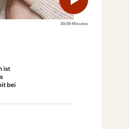
45:09 Minuten
 ist
ss
it bei