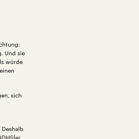
uchtung:
. Und sie
als würde
meinen
en, sich
. Deshalb
 ADHSler