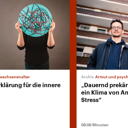
wachsenenalter
Armut und psych
klärung für die innere
„Dauernd prekär
ein Klima von A
Stress“
08:06 Minuten