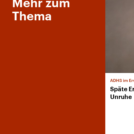
Mehr zum
Thema
ADHS im Er
Späte Er
Unruhe