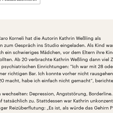
ro Korneli hat die Autorin Kathrin Weßling als
in zum Gespräch ins Studio eingeladen. Als Kind war
ach ein schwieriges Mädchen, vor dem Eltern ihre Ki
llten. Ab 20 verbrachte Kathrin Weßling dann viel Z
n psychiatrischen Einrichtungen: “Ich war mit 28 ode
iner richtigen Bar. Ich konnte vorher nicht rausgehen.
0 macht, habe ich einfach nicht gemacht“, berichtet
 wechselten: Depression, Angststörung, Borderline.
raf tatsächlich zu. Stattdessen war Kathrin unkonzent
iger Reizüberflutung: „Es ist, als würde das Gehirn 