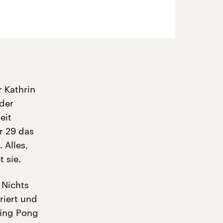
 Kathrin
nder
eit
r 29 das
 Alles,
 sie.
 Nichts
riert und
Ping Pong