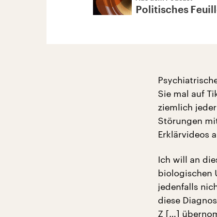
Politisches Feuil
Psychiatrisch
Sie mal auf T
ziemlich jeder
Störungen mit
Erklärvideos 
Ich will an di
biologischen U
jedenfalls nic
diese Diagnose
Z […] überno