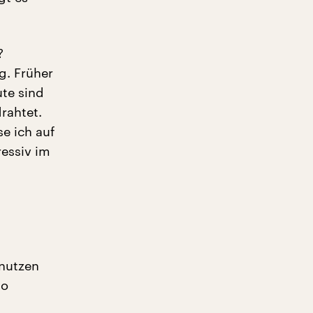
?
g. Früher
te sind
drahtet.
e ich auf
ressiv im
enutzen
so