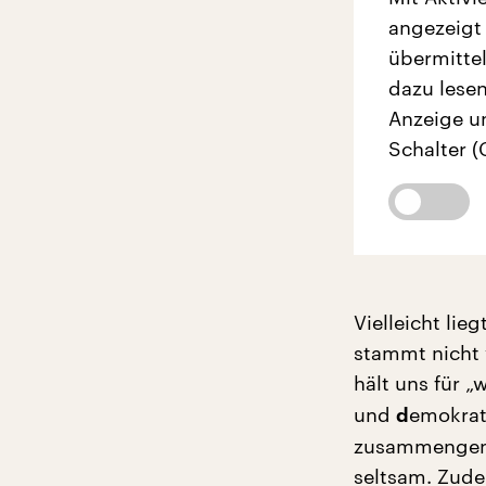
angezeigt
übermittel
dazu lesen
Anzeige u
Schalter (
Vielleicht lie
stammt nicht 
hält uns für „
und
emokrat
d
zusammengeno
seltsam. Zude