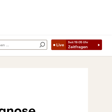
Seit
19:05
Uhr
Live
Zeitfragen
agnose