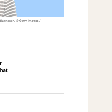
diagnosen.
© Getty Images /
r
hat