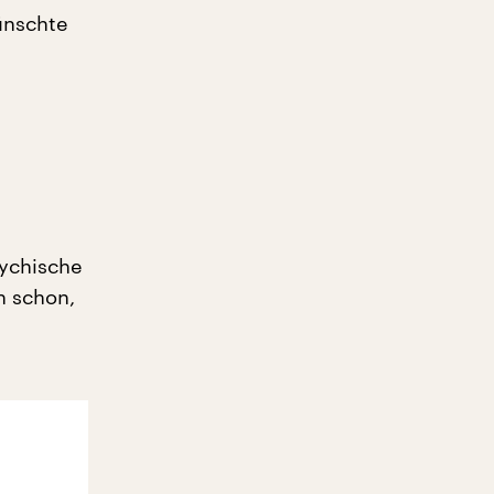
ünschte
sychische
n schon,