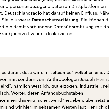
 und personenbezogene Daten an Drittplattformen
t. Deutschlandradio hat darauf keinen Einfluss. Näh
 Sie in unserer
Datenschutzerklärung
. Sie können d
nd die damit verbundene Datenübermittlung mit d
Grau) jederzeit wieder deaktivieren.
gt es daran, dass wir ein „seltsames“ Völkchen sind. 
von mir, sondern vom Anthropologen Joseph Henric
weird“, nämlich
estlich, gut
rzogen,
ndustriell,
e
w
e
i
r
isch, Wörter, deren Anfangsbuchstaben
mmen das englische „weird“ ergeben, übersetzt a
m sind wir hier im seltsamen Westen laut Henrich d