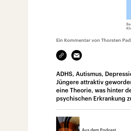
Be
Kh
Ein Kommentar von Thorsten Pad
Link
Email
kopieren/teilen
ADHS, Autismus, Depressio
Jüngere attraktiv geworde
eine Theorie, was hinter 
psychischen Erkrankung zu
Aus dem Podcast