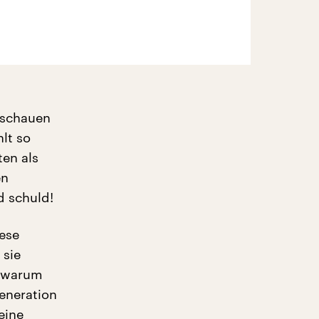
 schauen
lt so
ten als
en
d schuld!
iese
 sie
, warum
Generation
eine