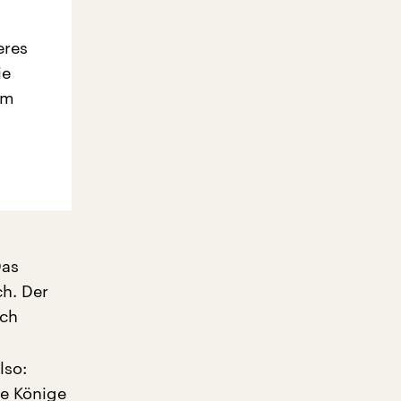
eres
ie
em
Das
h. Der
ich
lso:
ie Könige