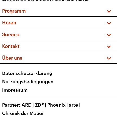
Programm
Vorschau und Rückschau
Hören
Sendungen und Podcasts
Livestream
Service
Musikliste
Frequenzen (UKW + DAB+)
FAQ
Kontakt
Kakadu – Das Kinderprogramm
Apps
Archiv
Hörerservice
Über uns
Newsletter
Social Media
Deutschlandradio
RSS
Datenschutzerklärung
Presse
Veranstaltungen
Nutzungsbedingungen
Karriere
Impressum
Transparenz
Korrekturen und Richtigstellungen
Partner
ARD
|
ZDF
|
Phoenix
|
arte
|
Barrierefreiheit
Chronik der Mauer