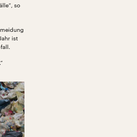
lle“, so
ermeidung
ahr ist
all.
.“