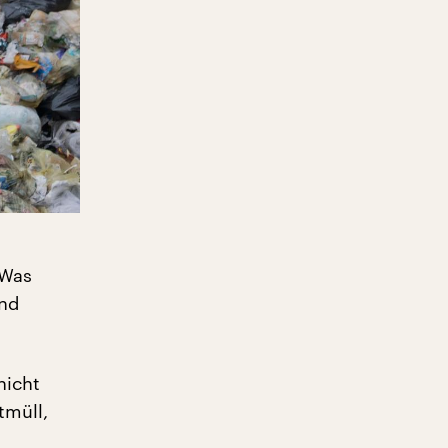
 Was
end
nicht
tmüll,