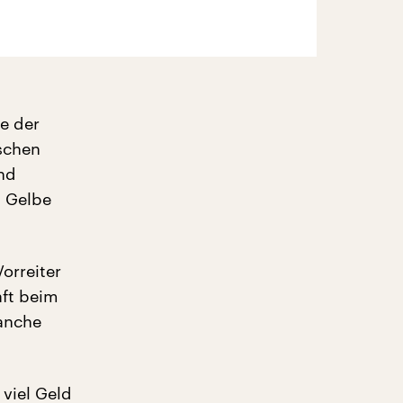
ne der
schen
and
d Gelbe
orreiter
aft beim
manche
viel Geld