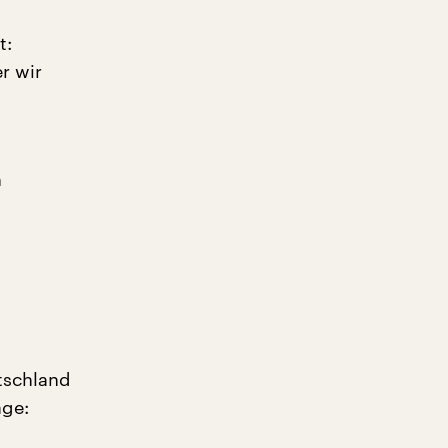
t:
r wir
n
tschland
age: