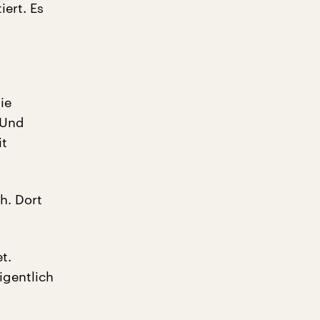
iert. Es
ie
 Und
it
h. Dort
t.
igentlich