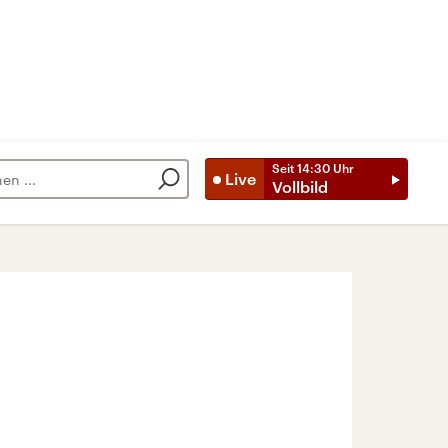
Seit
14:30
Uhr
Live
Vollbild