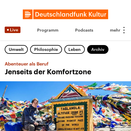
Live
Programm
Podcasts
Umwelt
Philosophie
Leben
Archiv
Abenteuer als Beruf
Jenseits der Komfortzone