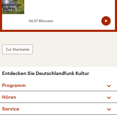
34:37 Minuten
Zur Startseite
Entdecken Sie Deutschlandfunk Kultur
Programm
Vorschau und Rückschau
Hören
Sendungen und Podcasts
Livestream
Service
Musikliste
Frequenzen (UKW + DAB+)