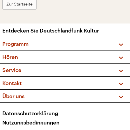
Zur Startseite
Entdecken Sie Deutschlandfunk Kultur
Programm
Vorschau und Rückschau
Hören
Sendungen und Podcasts
Livestream
Service
Musikliste
Frequenzen (UKW + DAB+)
FAQ
Kontakt
Kakadu – Das Kinderprogramm
Apps
Archiv
Hörerservice
Über uns
Newsletter
Social Media
Deutschlandradio
RSS
Datenschutzerklärung
Presse
Veranstaltungen
Nutzungsbedingungen
Karriere