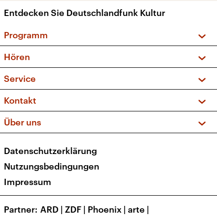
Entdecken Sie Deutschlandfunk Kultur
Programm
Vorschau und Rückschau
Hören
Sendungen und Podcasts
Livestream
Service
Musikliste
Frequenzen (UKW + DAB+)
FAQ
Kontakt
Kakadu – Das Kinderprogramm
Apps
Archiv
Hörerservice
Über uns
Newsletter
Social Media
Deutschlandradio
RSS
Datenschutzerklärung
Presse
Veranstaltungen
Nutzungsbedingungen
Karriere
Impressum
Transparenz
Korrekturen und Richtigstellungen
Partner
ARD
|
ZDF
|
Phoenix
|
arte
|